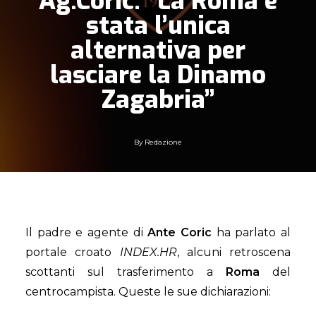
Ag.Coric: “La Roma è
stata l’unica
alternativa per
lasciare la Dinamo
Zagabria”
By
Redazione
Il padre e agente di
Ante Coric
ha parlato al
portale croato
INDEX.HR
, alcuni retroscena
scottanti sul trasferimento a
Roma
del
centrocampista. Queste le sue dichiarazioni: