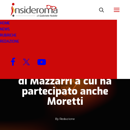
HOME
NEWS
8 GEN 2019
IN
BREAKING NEWS
1 MINUTO
RUBRICHE
REDAZIONE
Allenamento Torino.
Sessione tecnico
tattica per gli uomini
di Mazzarri a cui ha
partecipato anche
Moretti
By
Redazione