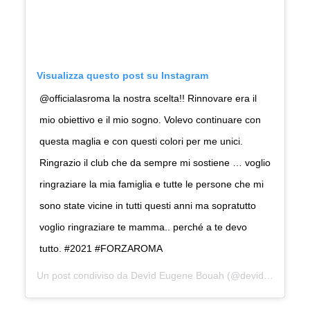
Visualizza questo post su Instagram
@officialasroma la nostra scelta!! Rinnovare era il
mio obiettivo e il mio sogno. Volevo continuare con
questa maglia e con questi colori per me unici.
Ringrazio il club che da sempre mi sostiene … voglio
ringraziare la mia famiglia e tutte le persone che mi
sono state vicine in tutti questi anni ma sopratutto
voglio ringraziare te mamma.. perché a te devo
tutto. #2021 #FORZAROMA
Un post condiviso da
Devìd Eugene Bouah
(@devid_bouah_) in data: Gen 10, 2019 at 5:25 PST