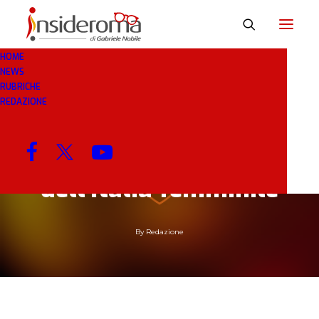
HOME
NEWS
RUBRICHE
4 GIU 2019
IN
BREAKING NEWS
1 MINUTO
REDAZIONE
Cinque romaniste
convocate per lo stage
dell’Italia femminile
By
Redazione