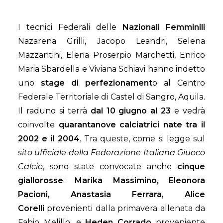
I tecnici Federali delle
Nazionali Femminili
Nazarena Grilli, Jacopo Leandri, Selena
Mazzantini, Elena Proserpio Marchetti, Enrico
Maria Sbardella e Viviana Schiavi hanno indetto
uno
stage di perfezionament
o al Centro
Federale Territoriale di Castel di Sangro, Aquila.
Il raduno si terrà
dal 10 giugno al 23
e vedrà
coinvolte
quarantanove calciatrici nate tra il
2002 e il 2004
. Tra queste, come si legge sul
sito ufficiale della Federazione Italiana Giuoco
Calcio
, sono state convocate anche
cinque
giallorosse
:
Marika Massimino, Eleonora
Pacioni, Anastasia Ferrara, Alice
Corelli
provenienti dalla primavera allenata da
Fabio Melillo, e
Heden Corrado
proveniente