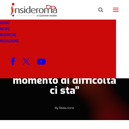
HOME
NEWS
11 FEB 2020
IN
BREAKING NEWS
1 MINUTO
RUBRICHE
REDAZIONE
Colonnese: “Fonseca
mi piace, ha un credo
calcistico vincente. Il
momento di difficoltà
ci sta”
By
Redazione