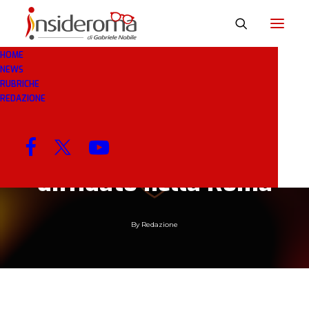
HOME
NEWS
RUBRICHE
11 OTT 2022
IN
BREAKING NEWS
1 MINUTO
REDAZIONE
Giudice Sportivo:
nessun squalificato o
diffidato nella Roma
By
Redazione