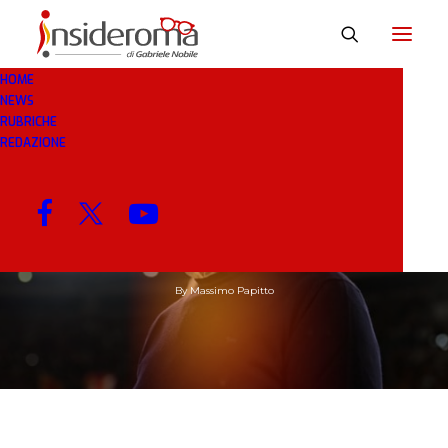
HOME
NEWS
RUBRICHE
REDAZIONE
25 MAG 2026
IN
BREAKING NEWS
3 MINUTI
Mister Garanzia
By
Massimo Papitto