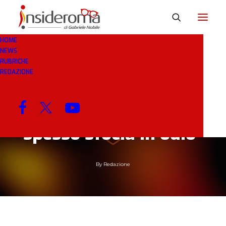
HOME
NEWS
RUBRICHE
14 GEN 2019
IN
BREAKING NEWS
1 MINUTI
REDAZIONE
Osvaldo: “L’amore dei
tifosi della Roma
spesso sfocia in odio”
By
Redazione