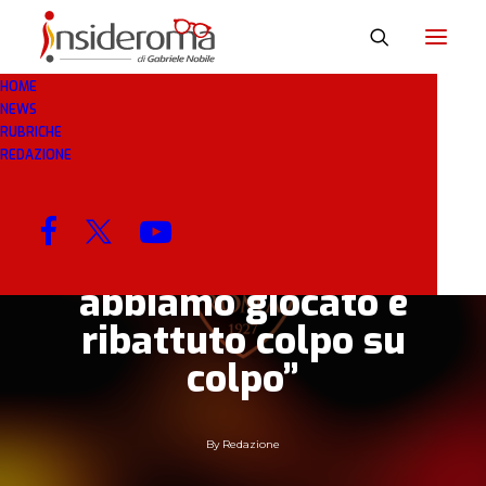
HOME
NEWS
12 GEN 2019
IN
BREAKING NEWS
1 MINUTI
RUBRICHE
REDAZIONE
Primavera, De Rossi:
“Siamo molto
soddisfatti di come
abbiamo giocato e
ribattuto colpo su
colpo”
By
Redazione