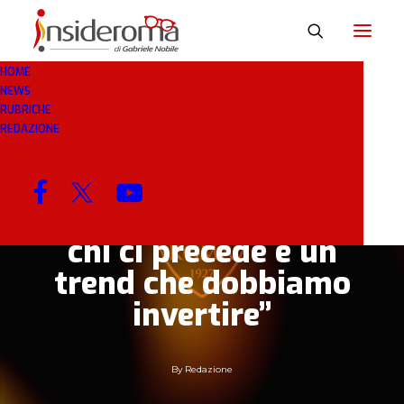
HOME
NEWS
5 GEN 2019
IN
BREAKING NEWS
1 MINUTI
RUBRICHE
REDAZIONE
Roma Femminile,
Bavagnoli: “Essere
sconfitte sempre da
chi ci precede è un
trend che dobbiamo
invertire”
By
Redazione