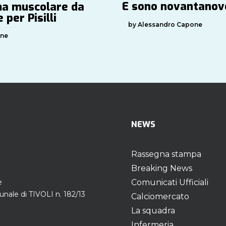
E sono novantano
a muscolare da
 per Pisilli
by Alessandro Capone
one
NEWS
Rassegna stampa
Breaking News
e
Comunicati Ufficiali
unale di TIVOLI n. 182/13
Calciomercato
La squadra
Infermeria