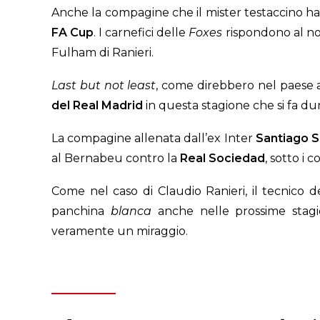
Anche la compagine che il mister testaccino ha p
FA
Cup
. I carnefici delle
Foxes
rispondono al n
Fulham di Ranieri.
Last but not least
, come direbbero nel paese
del Real Madrid
in questa stagione che si fa du
La compagine allenata dall’ex Inter
Santiago
S
al Bernabeu contro la
Real
Sociedad
, sotto i c
Come nel caso di Claudio Ranieri, il tecnico 
panchina
blanca
anche nelle prossime stag
veramente un miraggio.