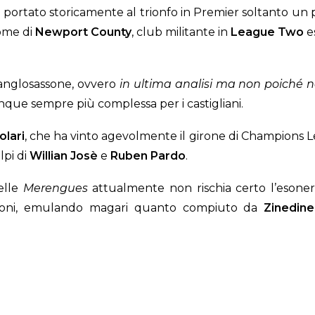
ortato storicamente al trionfo in Premier soltanto un pai
ome di
Newport
County
, club militante in
League
Two
e
 anglosassone, ovvero
in ultima analisi ma non poiché n
nque sempre più complessa per i castigliani.
olari
, che ha vinto agevolmente il girone di Champions L
olpi di
Willian
Josè
e
Ruben
Pardo
.
delle
Merengues
attualmente non rischia certo l’esoner
ioni, emulando magari quanto compiuto da
Zinedine