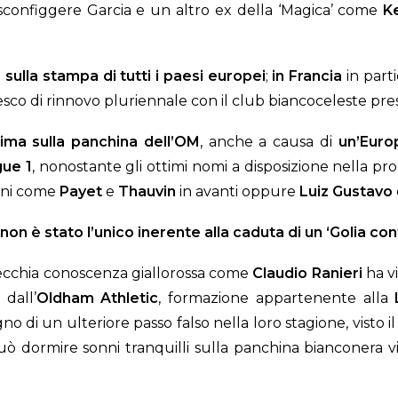
 sconfiggere Garcia e un altro ex della ‘Magica’ come
K
 sulla stampa di tutti i paesi europei
;
in Francia
in part
resco di rinnovo pluriennale con il club biancoceleste p
ima sulla panchina dell’OM
, anche a causa di
un’Euro
gue 1
, nonostante gli ottimi nomi a disposizione nella pr
ioni come
Payet
e
Thauvin
in avanti oppure
Luiz
Gustavo
, non è stato l’unico inerente alla caduta di un ‘Golia c
 vecchia conoscenza giallorossa come
Claudio
Ranieri
ha v
 dall’
Oldham
Athletic
, formazione appartenente alla
 di un ulteriore passo falso nella loro stagione, visto 
 dormire sonni tranquilli sulla panchina bianconera v