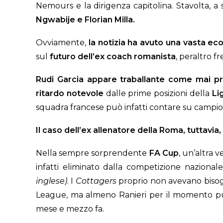
Nemours e la dirigenza capitolina. Stavolta, a
Ngwabije e Florian Milla.
Ovviamente,
la notizia ha avuto una vasta eco
sul
futuro
dell’ex coach romanista
, peraltro f
Rudi Garcia appare traballante come mai pr
ritardo
notevole
dalle prime posizioni della
Li
squadra francese può infatti contare su camp
Il caso dell’ex allenatore della Roma, tuttavia
Nella sempre sorprendente
FA
Cup
, un’altra
infatti eliminato dalla competizione nazionale
inglese)
. I
Cottagers
proprio non avevano bisogno
League, ma almeno Ranieri per il momento può
mese e mezzo fa.