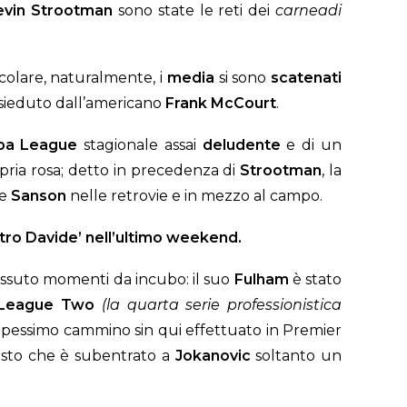
evin
Strootman
sono state le reti dei
carneadi
icolare, naturalmente, i
media
si sono
scatenati
resieduto dall’americano
Frank McCourt
.
pa
League
stagionale assai
deludente
e di un
opria rosa; detto in precedenza di
Strootman
, la
e
Sanson
nelle retrovie e in mezzo al campo.
ontro Davide’ nell’ultimo weekend.
issuto momenti da incubo: il suo
Fulham
è stato
League Two
(la quarta serie professionistica
il pessimo cammino sin qui effettuato in Premier
isto che è subentrato a
Jokanovic
soltanto un