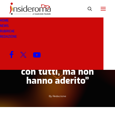
HOME
NEWS
8 MAR 2020
IN
BREAKING NEWS
1 MINUTI
RUBRICHE
REDAZIONE
Spadafora, Ministro
Sport: “Partite in
chiaro? Ne ho parlato
con tutti, ma non
hanno aderito”
By
Redazione