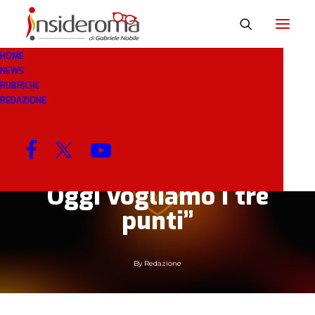
HOME
NEWS
30 SET 2021
IN
BREAKING NEWS
2 MINUTI
RUBRICHE
REDAZIONE
Tiago Pinto: “Siamo
ambiziosi ma abbiamo
bisogno di tempo.
Oggi vogliamo i tre
punti”
By
Redazione