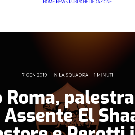
HOME
NEWS
RUBRICHE
REDAZIONE
7 GEN 2019
IN
LA SQUADRA
1 MINUTI
 Roma, palestra
. Assente El Sh
astore e Perotti 