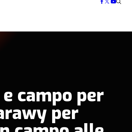
 e campo per
aarawy per
in campo alle