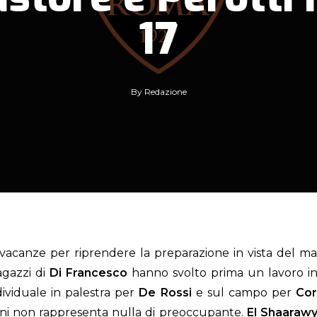
17
By
Redazione
vacanze per riprendere la preparazione in vista del m
agazzi di
Di Francesco
hanno svolto prima un lavoro in 
dividuale in palestra per
De Rossi
e sul campo per
Cor
gni non rappresenta nulla di preoccupante.
El Shaaraw