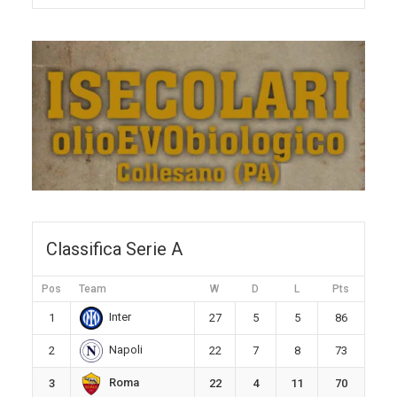
Classifica Serie A
Pos
Team
W
D
L
Pts
Inter
1
27
5
5
86
Napoli
2
22
7
8
73
Roma
3
22
4
11
70